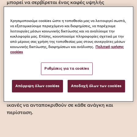
μπορεί να σερβίρεται ένας καφές υψηλής
ποιότητας, απαντώντας στις ανάγκες όλων των
τύπων επιχειρήσεων. Κατανοώντας τους πελάτες
Χρησιμοποιούμε cookies ώστε η τοποθεσία μας να λειτουργεί σωστά,
μας και τις επιχειρήσεις τους, σχεδιάζουμε
να εξατομικεύουμε περιεχόμενο και διαφημίσεις, να παρέχουμε
καλύτερες λύσεις ώστε να τους αποφέρουν
λειτουργίες μέσων κοινωνικής δικτύωσης και να αναλύουμε την
κυκλοφορία μας. Επίσης, κοινοποιούμε πληροφορίες σχετικά με την
περισσότερα κέρδη, να απαιτούν λιγότερο κόπο και
από μέρους σας χρήση της τοποθεσίας μας στους συνεργάτες μέσων
να απλοποιούν τις καθημερινές λειτουργίες της
κοινωνικής δικτύωσης, διαφημίσεων και ανάλυσης.
Πολιτική χρήσης
cookies
κάθε επιχείρησής, δημιουργώντας παράλληλα μια
καλύτερη εμπειρία καφέ για τον τελικό πελάτη.
Ρυθμίσεις για τα cookies
Είτε απευθυνόμαστε σε μια μεγάλη ξενοδοχειακή
μονάδα, μια μικρή ομάδα εστιατορίων, ένα
Απόρριψη όλων cookies
Αποδοχή όλων των cookies
κατάστημα λιανικής ή ένα χώρο εργασίας, ο Costa
Coffee μπορεί να προσφέρει ευέλικτες λύσεις,
ικανές να ανταποκριθούν σε κάθε ανάγκη και
περίσταση.