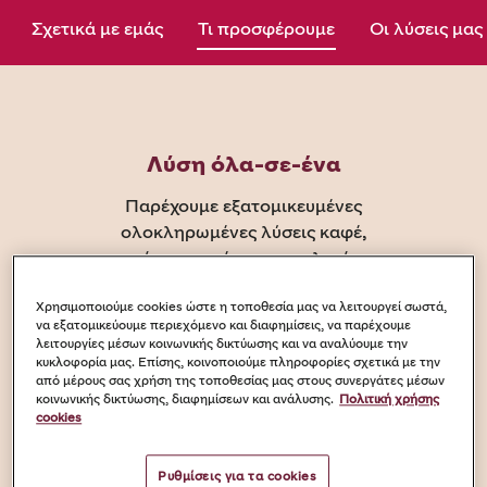
Σχετικά με εμάς
Τι προσφέρουμε
Οι λύσεις μας
Λύση όλα-σε-ένα
Παρέχουμε εξατομικευμένες
ολοκληρωμένες λύσεις καφέ,
από προηγμένης τεχνολογίας
μηχανές καφέ και άψογα
Χρησιμοποιούμε cookies ώστε η τοποθεσία μας να λειτουργεί σωστά,
καβουρδισμένους κόκκους, έως
να εξατομικεύουμε περιεχόμενο και διαφημίσεις, να παρέχουμε
υλικά ενεργοποίησης marketing
λειτουργίες μέσων κοινωνικής δικτύωσης και να αναλύουμε την
στο σημείο, εκπαίδευση
κυκλοφορία μας. Επίσης, κοινοποιούμε πληροφορίες σχετικά με την
από μέρους σας χρήση της τοποθεσίας μας στους συνεργάτες μέσων
προσωπικού και after sales
κοινωνικής δικτύωσης, διαφημίσεων και ανάλυσης.
Πολιτική χρήσης
εξυπηρέτηση πελατών και
cookies
συντήρησης μηχανών.
Ρυθμίσεις για τα cookies